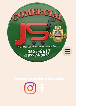
Tel:
(64) 3621-8617
Acompanhe nossas redes sociais
Rua 15 Qd.20 Lt.04 Vila Santa Cruz I Rio Verde-GO